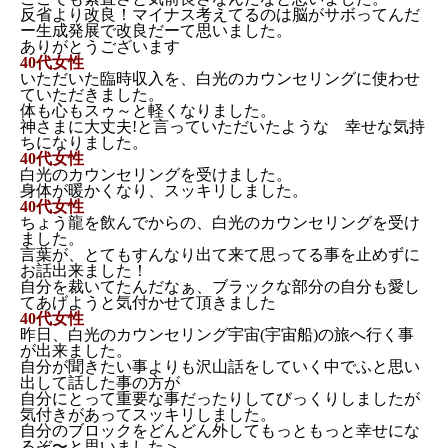
反省より改良！マイナス考えてるのは脳がサボってんだ
ー生成発展で改良だーて思いました。
ありがとうございます
40代女性
いただいた臨時収入を、白光のカウンセリングに使わせ
ていただきました。
体も心もスゥ～と軽くなりました。
神さまに大丈夫!と言っていただいたような 幸せな気持
ちになりました。
40代女性
白光のカウンセリングを受けました。
身体が暖かくなり、スッキリしました。
40代女性
ちょう龍を飲んでからの、白光のカウンセリングを受け
ました。
言葉が、とてもすんなり出て来て思ってる事を止めずに
お話出来ました！
自分を裁いてたんだなぁ、ブラックな部分の自分も愛し
てあげようと気付かせて頂きました
40代女性
昨日、白光のカウンセリング宇宙(宇宙船)の旅へ行く事
が出来ました。
自分が聞きたい事よりも沢山話をしていく中でふと思い
出して話した事の方が
自分にとって重要な事だったりしてびっくりしましたが
気付きがあってスッキリしました。
自分のブロックをどんどん外してもっともっと幸せにな
るぞ〜と思いました＞