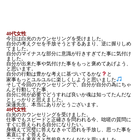
40代女性
今日は白光のカウンセリングを受けました。
自分の考えクセを手放そうとするあまり、逆に握りしめ
てました。
自分のマイナスな部分に意識が行きすぎてた事に気付け
ました。
自分が出来た事や気付けた事をもっと褒めてあげよう、
と思います。
自分の行動は豊かな考えに基づいてるかな
と
家事もっとユルユルに楽しくしようと思いました
そして今回のカウンセリングで、自分が自分の為にちゃ
んと行動してた事、
自分に何が必要でどうすれば良いか魂は知ってたんだな
としっかりと思えました。
栄蓮先生、本当にありがとうございます。
40代女性
白光のカウンセリングを受けました。
仕事でもスピードと正確さを問われる今、咄嗟の質問に
すぐに答えられる自分になりたい。
身構えて完璧に答えなきゃて恐れを手放し、思った事を
素直にすぐ答える。
ここでも素直さと気前良さなんだなと思いました。