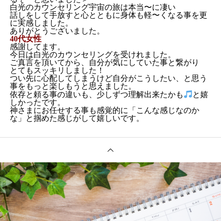
白光のカウンセリング宇宙の旅は本当〜に凄い
話しをして手放すと心とともに身体も軽〜くなる事を更
に実感しました。
ありがとうございました。
40代女性
感謝してます。
今日は白光のカウンセリングを受けれました。
ご真言を頂いてから、自分が気にしていた事と繋がり
とてもスッキリしました！
つい先に心配してしまうけど
自分がこうしたい、と思う
事をもっと楽しもうと思えました。
依存と頼る事の違いも、少しずつ理解出来たかも
と嬉
しかったです。
神さまにお任せする事も
感覚的に「こんな感じなのか
な」と掴めた感じがして嬉しいです。